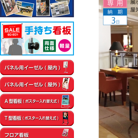
▼屋内
通路
店内・フロア
卓上・カウンター
壁面
エントラン
▼屋外
店舗前
イベント会場
エントランス