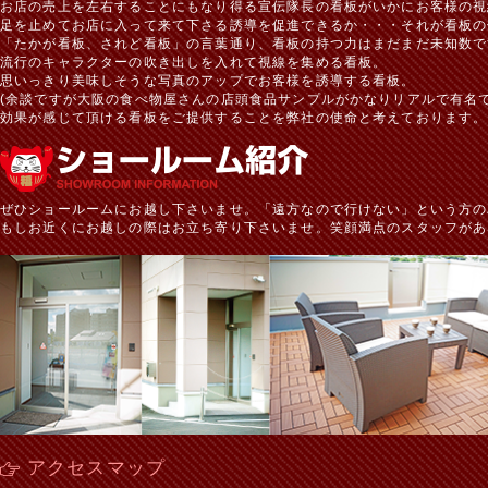
お店の売上を左右することにもなり得る宣伝隊長の看板がいかにお客様の視
足を止めてお店に入って来て下さる誘導を促進できるか・・・それが看板の
「たかが看板、されど看板」の言葉通り、看板の持つ力はまだまだ未知数で
流行のキャラクターの吹き出しを入れて視線を集める看板。
思いっきり美味しそうな写真のアップでお客様を誘導する看板。
(余談ですが大阪の食べ物屋さんの店頭食品サンプルがかなりリアルで有名で
効果が感じて頂ける看板をご提供することを弊社の使命と考えております。
ぜひショールームにお越し下さいませ。「遠方なので行けない」という方の
もしお近くにお越しの際はお立ち寄り下さいませ。笑顔満点のスタッフがあ
アクセスマップ