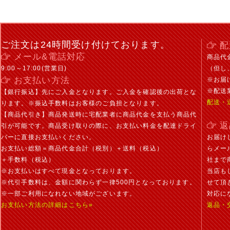
ご注文は24時間受け付けております。
配
メール&電話対応
商品代
9:00～17:00(営業日)
（但し
お支払い方法
※お届
※配送
【銀行振込】先にご入金となります。ご入金を確認後の出荷とな
配送・
ります。※振込手数料はお客様のご負担となります。
【商品代引き】商品発送時に宅配業者に商品代金を支払う商品代
返
引が可能です。商品受け取りの際に、お支払い料金を配達ドライ
バーに直接お支払いください。
お届け
お支払い総額＝商品代金合計（税別）＋送料（税込）
らメー
＋手数料（税込）
社まで
※お支払いはすべて現金となっております。
当店も
※代引手数料は、金額に関わらず一律500円となっております。
せて頂
※一部ご利用になれない地域がございます。
対応に
お支払い方法の詳細はこちら»
返品・