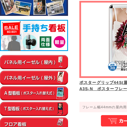
▼屋内
通路
店内・フロア
卓上・カウンター
壁面
エントラン
▼屋外
店舗前
イベント会場
エントランス
ポスターグリップ44S(屋内
A3S-N ポスターフレ
フレーム幅44mmの屋内