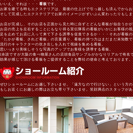
いいえ、それは・・・
看板
です。
お家を建てる時もエクステリアは、最後の仕上げで引っ越しも済んでからお
そして完成したエクステリアでお家のイメージがずいぶん変わったりもしま
お店が完成し、そのお店を正面から見た時に自ずとどんな看板が似合うかが
お店の売上を左右することにもなり得る宣伝隊長の看板がいかにお客様の視
足を止めてお店に入って来て下さる誘導を促進できるか・・・それが看板の
「たかが看板、されど看板」の言葉通り、看板の持つ力はまだまだ未知数で
流行のキャラクターの吹き出しを入れて視線を集める看板。
思いっきり美味しそうな写真のアップでお客様を誘導する看板。
(余談ですが大阪の食べ物屋さんの店頭食品サンプルがかなりリアルで有名で
効果が感じて頂ける看板をご提供することを弊社の使命と考えております。
ぜひショールームにお越し下さいませ。「遠方なので行けない」という方の
もしお近くにお越しの際はお立ち寄り下さいませ。笑顔満点のスタッフがあ