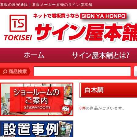
看板の激安通販 | 看板メーカー直売のサイン屋本舗
価格帯
で探す
白木調
10,000円未満
10,000円〜20,000円
20,000円〜30,000円
30,000円〜40,000円
40,000円〜50,000円
50,000円以上
8件
の商品がございます。
サインのサイズ
で選ぶ(ポスター、パネル)
A3以下
B3・A2・B2
A1・B1
A0・B0以上
使用場所
で選ぶ