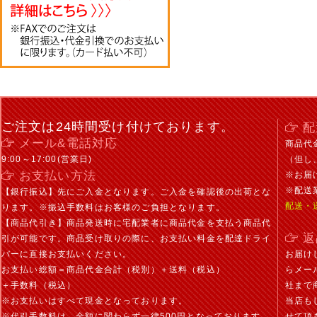
ご注文は24時間受け付けております。
配
メール&電話対応
商品代
9:00～17:00(営業日)
（但し
お支払い方法
※お届
※配送
【銀行振込】先にご入金となります。ご入金を確認後の出荷とな
配送・
ります。※振込手数料はお客様のご負担となります。
【商品代引き】商品発送時に宅配業者に商品代金を支払う商品代
返
引が可能です。商品受け取りの際に、お支払い料金を配達ドライ
バーに直接お支払いください。
お届け
お支払い総額＝商品代金合計（税別）＋送料（税込）
らメー
＋手数料（税込）
社まで
※お支払いはすべて現金となっております。
当店も
※代引手数料は、金額に関わらず一律500円となっております。
せて頂