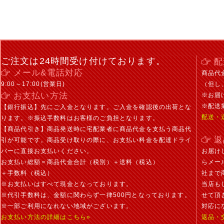
ご注文は24時間受け付けております。
配
メール&電話対応
商品代
9:00～17:00(営業日)
（但し
お支払い方法
※お届
※配送
【銀行振込】先にご入金となります。ご入金を確認後の出荷とな
配送・
ります。※振込手数料はお客様のご負担となります。
【商品代引き】商品発送時に宅配業者に商品代金を支払う商品代
返
引が可能です。商品受け取りの際に、お支払い料金を配達ドライ
バーに直接お支払いください。
お届け
お支払い総額＝商品代金合計（税別）＋送料（税込）
らメー
＋手数料（税込）
社まで
※お支払いはすべて現金となっております。
当店も
※代引手数料は、金額に関わらず一律500円となっております。
せて頂
※一部ご利用になれない地域がございます。
対応に
お支払い方法の詳細はこちら»
返品・