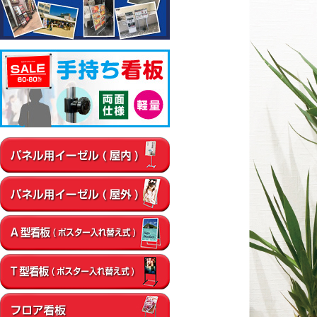
▼屋内
通路
店内・フロア
卓上・カウンター
壁面
エントラン
▼屋外
店舗前
イベント会場
エントランス