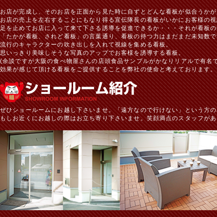
お店が完成し、そのお店を正面から見た時に自ずとどんな看板が似合うかが
お店の売上を左右することにもなり得る宣伝隊長の看板がいかにお客様の視
足を止めてお店に入って来て下さる誘導を促進できるか・・・それが看板の
「たかが看板、されど看板」の言葉通り、看板の持つ力はまだまだ未知数で
流行のキャラクターの吹き出しを入れて視線を集める看板。
思いっきり美味しそうな写真のアップでお客様を誘導する看板。
(余談ですが大阪の食べ物屋さんの店頭食品サンプルがかなりリアルで有名で
効果が感じて頂ける看板をご提供することを弊社の使命と考えております。
ぜひショールームにお越し下さいませ。「遠方なので行けない」という方の
もしお近くにお越しの際はお立ち寄り下さいませ。笑顔満点のスタッフがあ