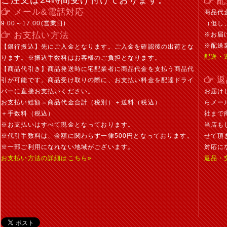
ご注文は24時間受け付けております。
配
メール&電話対応
商品代
9:00～17:00(営業日)
（但し
お支払い方法
※お届
※配送
【銀行振込】先にご入金となります。ご入金を確認後の出荷とな
配送・
ります。※振込手数料はお客様のご負担となります。
【商品代引き】商品発送時に宅配業者に商品代金を支払う商品代
返
引が可能です。商品受け取りの際に、お支払い料金を配達ドライ
バーに直接お支払いください。
お届け
お支払い総額＝商品代金合計（税別）＋送料（税込）
らメー
＋手数料（税込）
社まで
※お支払いはすべて現金となっております。
当店も
※代引手数料は、金額に関わらず一律500円となっております。
せて頂
※一部ご利用になれない地域がございます。
対応に
お支払い方法の詳細はこちら»
返品・