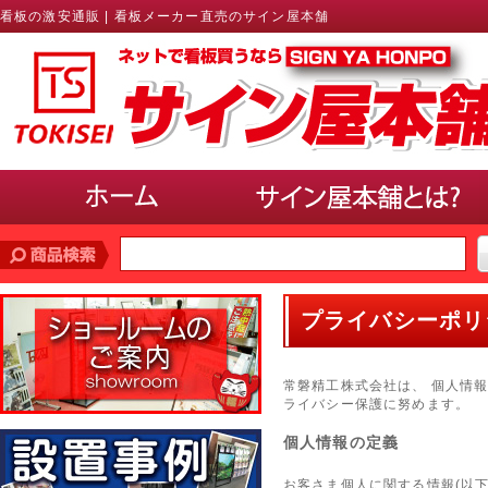
看板の激安通販 | 看板メーカー直売のサイン屋本舗
価格帯
で探す
プライバシーポリ
10,000円未満
10,000円〜20,000円
20,000円〜30,000円
30,000円〜40,000円
40,000円〜50,000円
50,000円以上
常磐精工株式会社は、 個人情
サインのサイズ
で選ぶ(ポスター、パネル)
ライバシー保護に努めます。
A3以下
B3・A2・B2
A1・B1
A0・B0以上
個人情報の定義
使用場所
で選ぶ
お客さま個人に関する情報(以