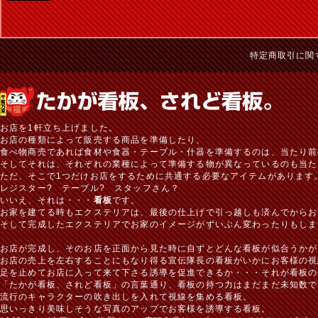
特定商取引に関
お店を1軒立ち上げました。
お店の種類によって販売する商品を準備したり、
食べ物商売であれば食材や食器・テーブル・什器を準備するのは、当たり前
そしてそれは、それぞれの業種によって準備する物が異なっているのも当た
ただ、そこで1つだけお店をするために共通する必要なアイテムがあります
レジスター? テーブル? スタッフさん？
いいえ、それは・・・
看板
です。
お家を建てる時もエクステリアは、最後の仕上げで引っ越しも済んでからお
そして完成したエクステリアでお家のイメージがずいぶん変わったりもしま
お店が完成し、そのお店を正面から見た時に自ずとどんな看板が似合うかが
お店の売上を左右することにもなり得る宣伝隊長の看板がいかにお客様の視
足を止めてお店に入って来て下さる誘導を促進できるか・・・それが看板の
「たかが看板、されど看板」の言葉通り、看板の持つ力はまだまだ未知数で
流行のキャラクターの吹き出しを入れて視線を集める看板。
思いっきり美味しそうな写真のアップでお客様を誘導する看板。