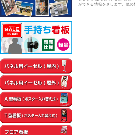
ができる情報をさします。他の
▼屋内
通路
店内・フロア
卓上・カウンター
壁面
エントラン
▼屋外
店舗前
イベント会場
エントランス