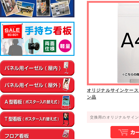
▼屋内
通路
店内・フロア
卓上・カウンター
壁面
エントラン
▼屋外
店舗前
イベント会場
エントランス
オリジナルサインケースA
ン品
交換用のオリジナルサイン