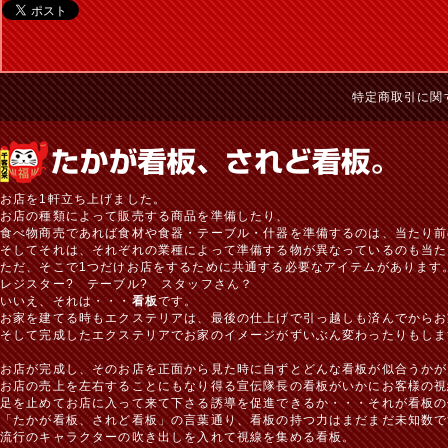
特定商取引に関
お店を1軒立ち上げました。
お店の種類によって販売する商品を準備したり、
食べ物商売であれば食材や食器・テーブル・什器を準備するのは、当たり前
そしてそれは、それぞれの業種によって準備する物が異なっているのも当た
ただ、そこで1つだけお店をするために共通する必要なアイテムがあります
レジスター? テーブル? スタッフさん？
いいえ、それは・・・
看板
です。
お家を建てる時もエクステリアは、最後の仕上げで引っ越しも済んでからお
そして完成したエクステリアでお家のイメージがずいぶん変わったりもしま
お店が完成し、そのお店を正面から見た時に自ずとどんな看板が似合うかが
お店の売上を左右することにもなり得る宣伝隊長の看板がいかにお客様の視
足を止めてお店に入って来て下さる誘導を促進できるか・・・それが看板の
「たかが看板、されど看板」の言葉通り、看板の持つ力はまだまだ未知数で
流行のキャラクターの吹き出しを入れて視線を集める看板。