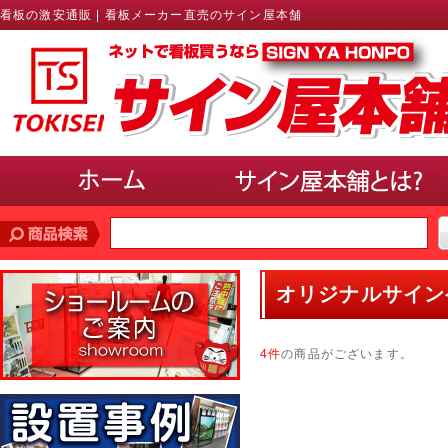
看板の激安通販 | 看板メーカー直売のサイン屋本舗
価格帯
で探す
オリジナルサイン
10,000円未満
10,000円〜20,000円
20,000円〜30,000円
30,000円〜40,000円
40,000円〜50,000円
50,000円以上
4件
の商品がございます。
サインのサイズ
で選ぶ(ポスター、パネル)
A3以下
B3・A2・B2
A1・B1
A0・B0以上
使用場所
で選ぶ