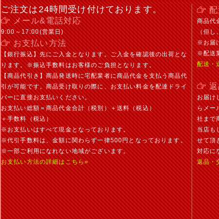
ご注文は24時間受け付けております。
配
メール&電話対応
商品代
9:00～17:00(営業日)
（但し
お支払い方法
※お届
※配送
【銀行振込】先にご入金となります。ご入金を確認後の出荷とな
配送・
ります。※振込手数料はお客様のご負担となります。
【商品代引き】商品発送時に宅配業者に商品代金を支払う商品代
返
引が可能です。商品受け取りの際に、お支払い料金を配達ドライ
バーに直接お支払いください。
お届け
お支払い総額＝商品代金合計（税別）＋送料（税込）
らメー
＋手数料（税込）
社まで
※お支払いはすべて現金となっております。
当店も
※代引手数料は、金額に関わらず一律500円となっております。
せて頂
※一部ご利用になれない地域がございます。
対応に
お支払い方法の詳細はこちら»
返品・