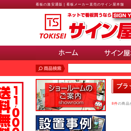
看板の激安通販 | 看板メーカー直売のサイン屋本舗
価格帯
で探す
ブラ
10,000円未満
10,000円〜20,000円
20,
30,000円〜40,000円
40,000円〜50,000円
8件
の商品
サインのサイズ
で選ぶ(ポスター、パネル)
A3以下
B3・A2・B2
A1・B1
A0・B
使用場所
で選ぶ