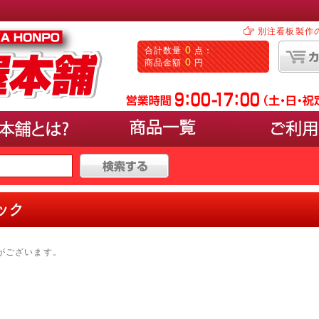
別注看板製作
0
合計数量
点：
0
商品金額
円
タイプ
で選ぶ
ック
000円〜30,000円
パネルを載せるタイプ(イーゼ
50,000円以上
ポスターの入れ替えができるL
マーカーで手書きするタイプ(
がございます。
カードケースに入れるタイプ
サンプルなど立体物の展示ス
0以上
塩ビシートなどの出力を貼付
カタログやパンフレットが置
卓上やカウンターにおける小