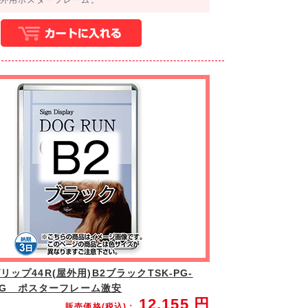
ップ44R(屋外用)B2ブラックTSK-PG-
2B-G ポスターフレーム激安
12,155
円
販売価格(税込)：