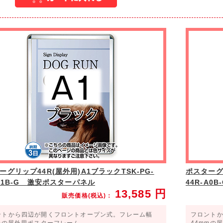
ーグリップ44R(屋外用)A1ブラックTSK-PG-
ポスターグリ
-A1B-G 激安ポスターパネル
44R-A
13,585
円
販売価格(税込)：
ントから四辺が開くフロントオープン式。フレーム幅
フロント
mmの屋外用ポスターフレーム。
44mmの