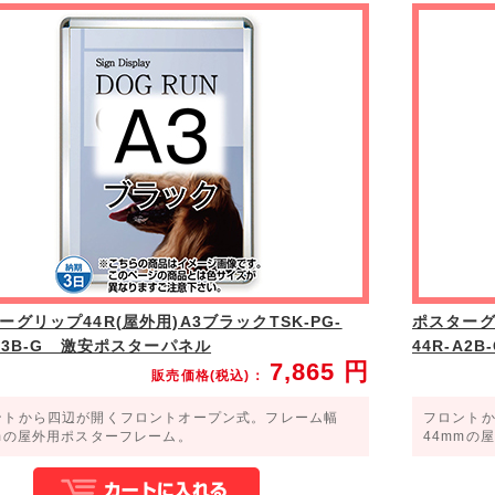
壁面
エントランス
ーグリップ44R(屋外用)A3ブラックTSK-PG-
ポスターグリ
-A3B-G 激安ポスターパネル
44R-A
7,865
円
販売価格(税込)：
ントから四辺が開くフロントオープン式。フレーム幅
フロント
mmの屋外用ポスターフレーム。
44mmの