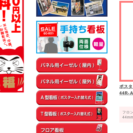
▼屋内
通路
店内・フロア
卓上・カウンター
▼屋外
店舗前
イベント会場
エントランス
ポスタ
44R
フロ
44