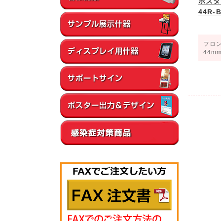
ポスタ
44R
フロ
44