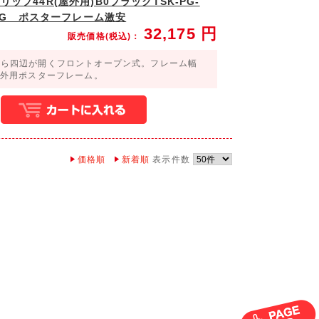
ップ44R(屋外用)B0ブラックTSK-PG-
0B-G ポスターフレーム激安
32,175
円
販売価格(税込)：
から四辺が開くフロントオープン式。フレーム幅
屋外用ポスターフレーム。
価格順
新着順
表示件数