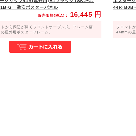
ーグリップ44R(屋外用)B1ブラックTSK-PG-
ポスターグリ
-B1B-G 激安ポスターパネル
44R-B
16,445
円
販売価格(税込)：
ントから四辺が開くフロントオープン式。フレーム幅
フロント
mmの屋外用ポスターフレーム。
44mmの