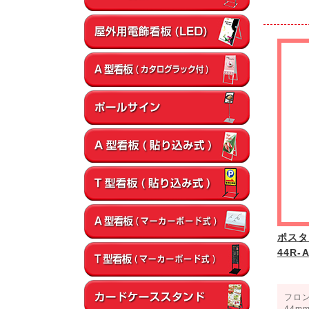
ポスタ
44R
フロ
44