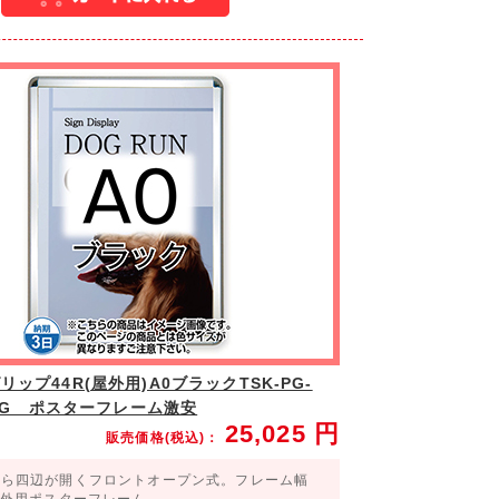
ップ44R(屋外用)A0ブラックTSK-PG-
0B-G ポスターフレーム激安
25,025
円
販売価格(税込)：
から四辺が開くフロントオープン式。フレーム幅
屋外用ポスターフレーム。