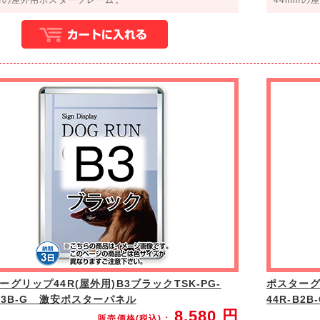
ーグリップ44R(屋外用)B3ブラックTSK-PG-
ポスターグリ
-B3B-G 激安ポスターパネル
44R-B
8,580
円
販売価格(税込)：