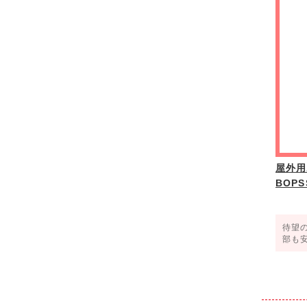
屋外用
BOPS
待望
部も