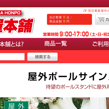
別注看板製作
0
合計数量
点：
0
商品金額
円
タイプ
で選ぶ
000円〜30,000円
パネルを載せるタイプ(イーゼ
50,000円以上
ポスターの入れ替えができるL
マーカーで手書きするタイプ(
カードケースに入れるタイプ
サンプルなど立体物の展示ス
0以上
塩ビシートなどの出力を貼付
カタログやパンフレットが置
卓上やカウンターにおける小