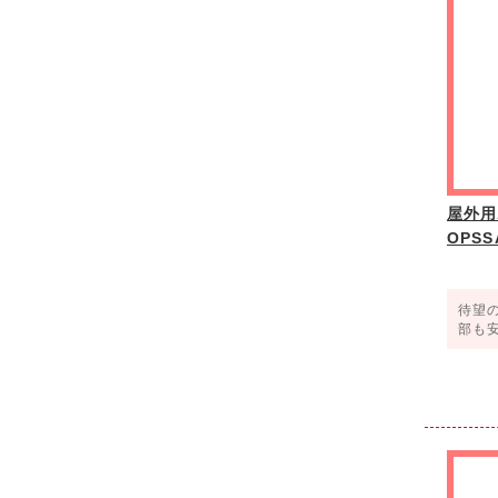
屋外用
OPSS
待望
部も