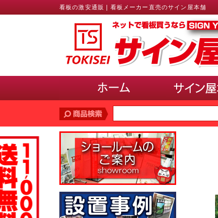
看板の激安通販 | 看板メーカー直売のサイン屋本舗
価格帯
で探す
10,000円未満
10,000円〜20,000円
20,
30,000円〜40,000円
40,000円〜50,000円
サインのサイズ
で選ぶ(ポスター、パネル)
A3以下
B3・A2・B2
A1・B1
A0・B
使用場所
で選ぶ