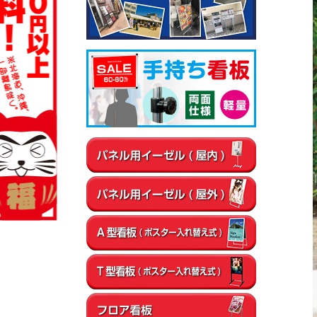
▼屋内
通路
店内・フロア
卓上・カウンター
▼屋外
店舗前
イベント会場
エントランス