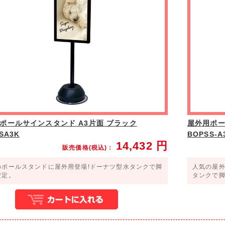
ポールサインスタンド A3片面 ブラック
屋外用ポー
SA3K
BOPSS-A
14,432
円
販売価格(税込)：
のポールスタンドに屋外用登場!ドーナツ型水タンクで脚
人気の屋外
安定。
タンクで