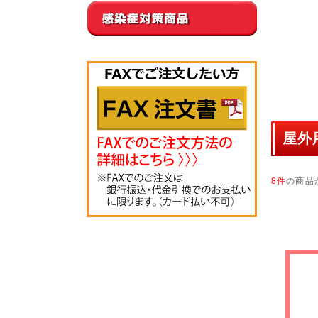
屋外
8件
の商品