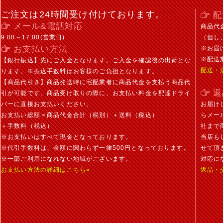
ご注文は24時間受け付けております。
配
メール&電話対応
商品代
9:00～17:00(営業日)
（但し
お支払い方法
※お届
※配送
【銀行振込】先にご入金となります。ご入金を確認後の出荷とな
配送・
ります。※振込手数料はお客様のご負担となります。
【商品代引き】商品発送時に宅配業者に商品代金を支払う商品代
返
引が可能です。商品受け取りの際に、お支払い料金を配達ドライ
バーに直接お支払いください。
お届け
お支払い総額＝商品代金合計（税別）＋送料（税込）
らメー
＋手数料（税込）
社まで
※お支払いはすべて現金となっております。
当店も
※代引手数料は、金額に関わらず一律500円となっております。
せて頂
※一部ご利用になれない地域がございます。
対応に
お支払い方法の詳細はこちら»
返品・