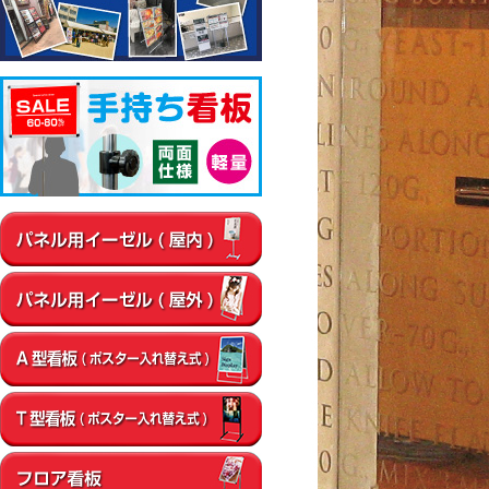
▼屋内
通路
店内・フロア
卓上・カウンター
壁面
エントラン
▼屋外
店舗前
イベント会場
エントランス