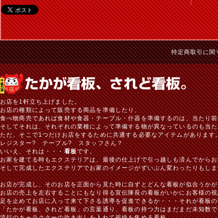
特定商取引に関
お店を1軒立ち上げました。
お店の種類によって販売する商品を準備したり、
食べ物商売であれば食材や食器・テーブル・什器を準備するのは、当たり前
そしてそれは、それぞれの業種によって準備する物が異なっているのも当た
ただ、そこで1つだけお店をするために共通する必要なアイテムがあります
レジスター? テーブル? スタッフさん？
いいえ、それは・・・
看板
です。
お家を建てる時もエクステリアは、最後の仕上げで引っ越しも済んでからお
そして完成したエクステリアでお家のイメージがずいぶん変わったりもしま
お店が完成し、そのお店を正面から見た時に自ずとどんな看板が似合うかが
お店の売上を左右することにもなり得る宣伝隊長の看板がいかにお客様の視
足を止めてお店に入って来て下さる誘導を促進できるか・・・それが看板の
「たかが看板、されど看板」の言葉通り、看板の持つ力はまだまだ未知数で
流行のキャラクターの吹き出しを入れて視線を集める看板。