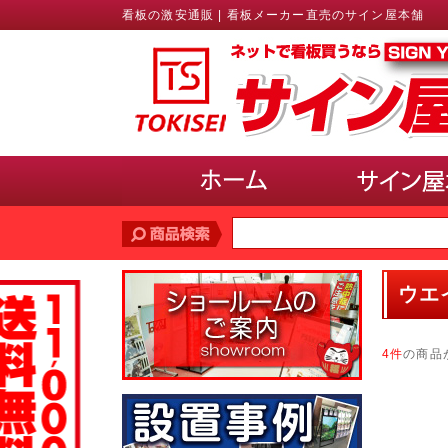
看板の激安通販 | 看板メーカー直売のサイン屋本舗
価格帯
で探す
ウエ
10,000円未満
10,000円〜20,000円
20,
30,000円〜40,000円
40,000円〜50,000円
4件
の商品
サインのサイズ
で選ぶ(ポスター、パネル)
A3以下
B3・A2・B2
A1・B1
A0・B
使用場所
で選ぶ