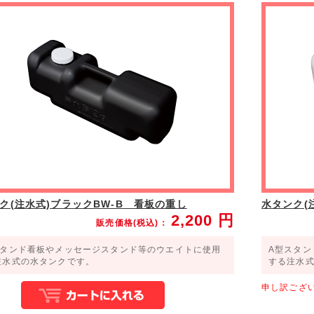
壁面
エントランス
ク(注水式)ブラックBW-B 看板の重し
水タンク(
2,200
円
販売価格(税込)：
スタンド看板やメッセージスタンド等のウエイトに使用
A型スタ
注水式の水タンクです。
する注水
申し訳ござ