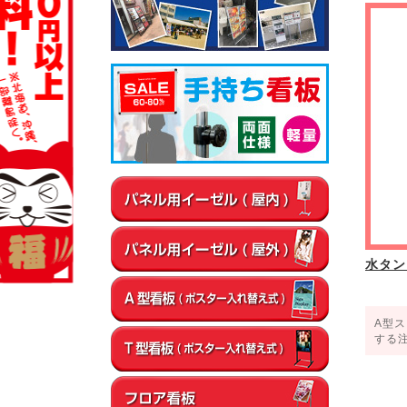
▼屋内
通路
店内・フロア
卓上・カウンター
▼屋外
店舗前
イベント会場
エントランス
水タン
A型
する