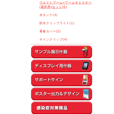
ウエイトアーム+アームキャスター
(屋外用)セット(4)
水タンク(3)
防水クリップライト(1)
看板カバー(2)
サインクリップ(4)