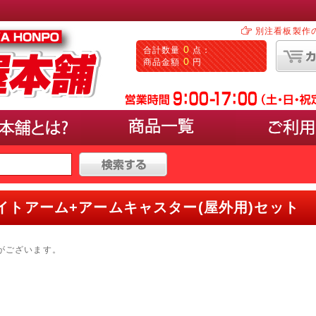
別注看板製作
0
合計数量
点：
0
商品金額
円
タイプ
で選ぶ
イトアーム+アームキャスター(屋外用)セット
000円〜30,000円
パネルを載せるタイプ(イーゼ
50,000円以上
ポスターの入れ替えができるL
マーカーで手書きするタイプ(
がございます。
カードケースに入れるタイプ
サンプルなど立体物の展示ス
0以上
塩ビシートなどの出力を貼付
カタログやパンフレットが置
卓上やカウンターにおける小