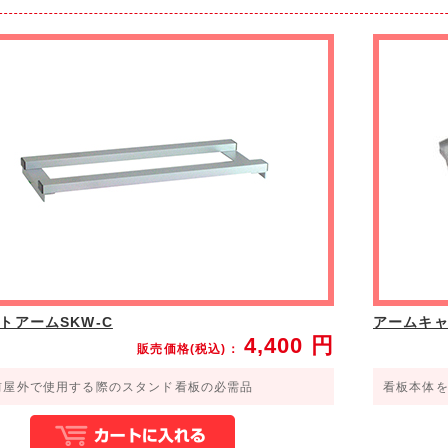
トアームSKW-C
アームキャ
4,400
円
販売価格(税込)：
前屋外で使用する際のスタンド看板の必需品
看板本体