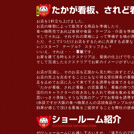
お店を1軒立ち上げました。
お店の種類によって販売する商品を準備したり、
食べ物商売であれば食材や食器・テーブル・什器を準
そしてそれは、それぞれの業種によって準備する物が
ただ、そこで1つだけお店をするために共通する必要な
レジスター? テーブル? スタッフさん？
いいえ、それは・・・
看板
です。
お家を建てる時もエクステリアは、最後の仕上げで引
そして完成したエクステリアでお家のイメージがずい
お店が完成し、そのお店を正面から見た時に自ずとど
お店の売上を左右することにもなり得る宣伝隊長の看
足を止めてお店に入って来て下さる誘導を促進できる
「たかが看板、されど看板」の言葉通り、看板の持つ
流行のキャラクターの吹き出しを入れて視線を集める
思いっきり美味しそうな写真のアップでお客様を誘導
(余談ですが大阪の食べ物屋さんの店頭食品サンプルが
効果が感じて頂ける看板をご提供することを弊社の使
ぜひショールームにお越し下さいませ。「遠方なので