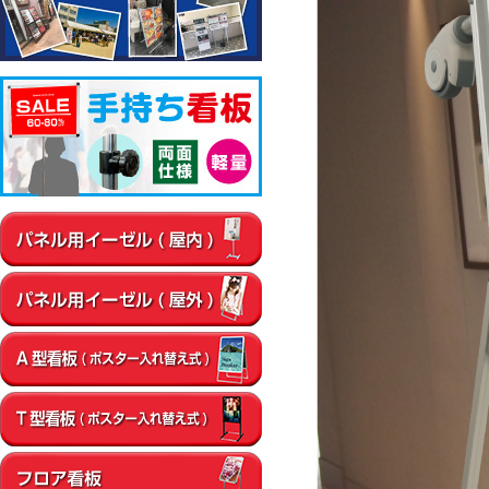
▼屋内
通路
店内・フロア
卓上・カウンター
壁面
エントラン
▼屋外
店舗前
イベント会場
エントランス