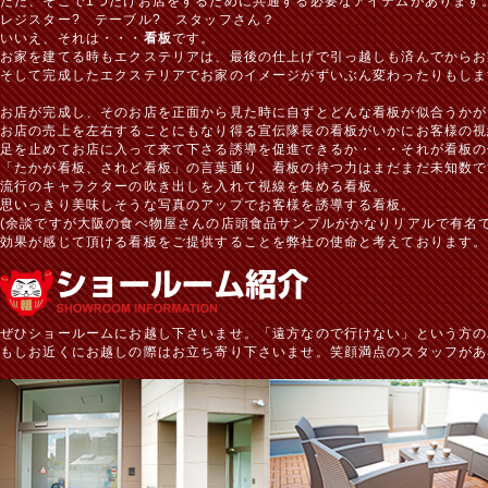
ただ、そこで1つだけお店をするために共通する必要なアイテムがあります
レジスター? テーブル? スタッフさん？
いいえ、それは・・・
看板
です。
お家を建てる時もエクステリアは、最後の仕上げで引っ越しも済んでからお
そして完成したエクステリアでお家のイメージがずいぶん変わったりもしま
お店が完成し、そのお店を正面から見た時に自ずとどんな看板が似合うかが
お店の売上を左右することにもなり得る宣伝隊長の看板がいかにお客様の視
足を止めてお店に入って来て下さる誘導を促進できるか・・・それが看板の
「たかが看板、されど看板」の言葉通り、看板の持つ力はまだまだ未知数で
流行のキャラクターの吹き出しを入れて視線を集める看板。
思いっきり美味しそうな写真のアップでお客様を誘導する看板。
(余談ですが大阪の食べ物屋さんの店頭食品サンプルがかなりリアルで有名で
効果が感じて頂ける看板をご提供することを弊社の使命と考えております。
ぜひショールームにお越し下さいませ。「遠方なので行けない」という方の
もしお近くにお越しの際はお立ち寄り下さいませ。笑顔満点のスタッフがあ