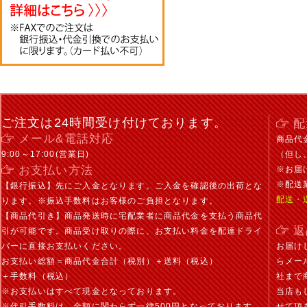
ご注文は24時間受け付けております。
配
メール&電話対応
商品代
9:00～17:00(営業日)
（但し
お支払い方法
※お届
※配送
【銀行振込】先にご入金となります。ご入金を確認後の出荷とな
配送・
ります。※振込手数料はお客様のご負担となります。
【商品代引き】商品発送時に宅配業者に商品代金を支払う商品代
返
引が可能です。商品受け取りの際に、お支払い料金を配達ドライ
バーに直接お支払いください。
お届け
お支払い総額＝商品代金合計（税別）＋送料（税込）
らメー
＋手数料（税込）
社まで
※お支払いはすべて現金となっております。
当店も
※代引手数料は、金額に関わらず一律500円となっております。
せて頂