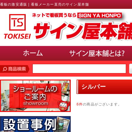
看板の激安通販 | 看板メーカー直売のサイン屋本舗
価格帯
で探す
シルバー
10,000円未満
10,000円〜20,000円
20,000円〜30,000円
30,000円〜40,000円
40,000円〜50,000円
50,000円以上
6件
の商品がございます。
サインのサイズ
で選ぶ(ポスター、パネル)
A3以下
B3・A2・B2
A1・B1
A0・B0以上
使用場所
で選ぶ