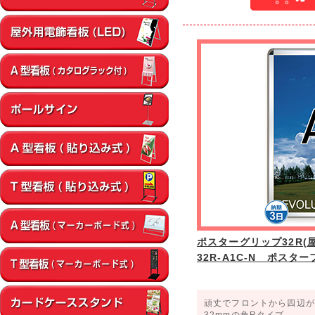
ポスターグリップ32R(屋
32R-A1C-N ポスタ
頑丈でフロントから四辺が
32mmの角Rタイプ。