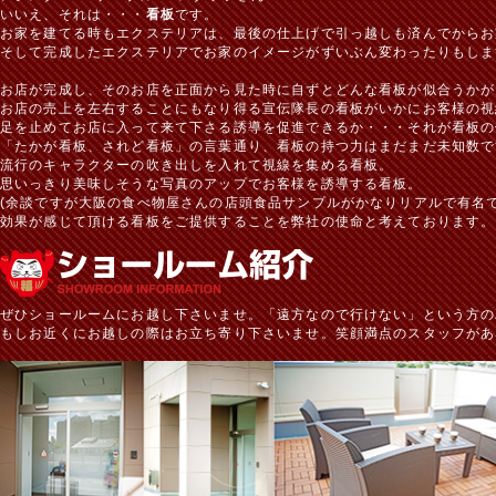
いいえ、それは・・・
看板
です。
お家を建てる時もエクステリアは、最後の仕上げで引っ越しも済んでからお
そして完成したエクステリアでお家のイメージがずいぶん変わったりもしま
お店が完成し、そのお店を正面から見た時に自ずとどんな看板が似合うかが
お店の売上を左右することにもなり得る宣伝隊長の看板がいかにお客様の視
足を止めてお店に入って来て下さる誘導を促進できるか・・・それが看板の
「たかが看板、されど看板」の言葉通り、看板の持つ力はまだまだ未知数で
流行のキャラクターの吹き出しを入れて視線を集める看板。
思いっきり美味しそうな写真のアップでお客様を誘導する看板。
(余談ですが大阪の食べ物屋さんの店頭食品サンプルがかなりリアルで有名で
効果が感じて頂ける看板をご提供することを弊社の使命と考えております。
ぜひショールームにお越し下さいませ。「遠方なので行けない」という方の
もしお近くにお越しの際はお立ち寄り下さいませ。笑顔満点のスタッフがあ