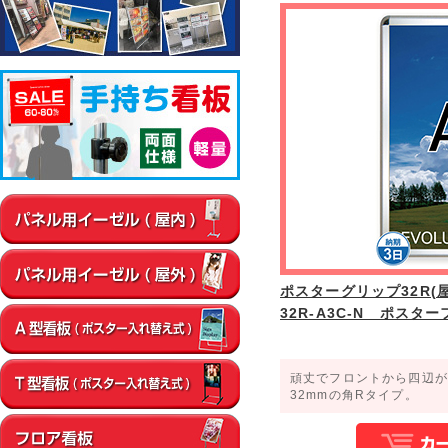
▼屋内
通路
店内・フロア
卓上・カウンター
壁面
エントラン
▼屋外
店舗前
イベント会場
エントランス
ポスターグリップ32R(屋
32R-A3C-N ポスタ
頑丈でフロントから四辺が
32mmの角Rタイプ。