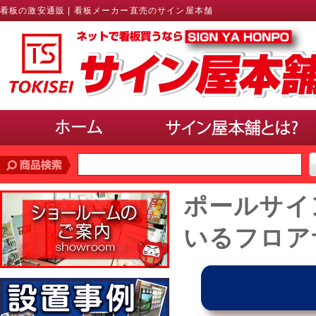
看板の激安通販 | 看板メーカー直売のサイン屋本舗
価格帯
で探す
ポールサイ
10,000円未満
10,000円〜20,000円
20,000円〜30,000円
30,000円〜40,000円
40,000円〜50,000円
50,000円以上
いるフロア
サインのサイズ
で選ぶ(ポスター、パネル)
A3以下
B3・A2・B2
A1・B1
A0・B0以上
使用場所
で選ぶ