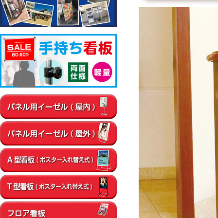
▼屋内
通路
店内・フロア
卓上・カウンター
壁面
エントラン
▼屋外
店舗前
イベント会場
エントランス