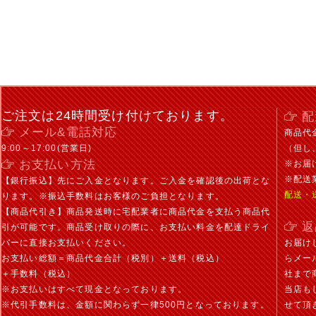
ご注文は24時間受け付けております。
配
メール&電話対応
商品代
9:00～17:00(営業日)
（但し
お支払い方法
※お届
※配送
【銀行振込】先にご入金となります。ご入金を確認後の出荷とな
配送・
ります。※振込手数料はお客様のご負担となります。
【商品代引き】商品発送時に宅配業者に商品代金を支払う商品代
返
引が可能です。商品受け取りの際に、お支払い料金を配達ドライ
バーに直接お支払いください。
お届け
お支払い総額＝商品代金合計（税別）＋送料（税込）
らメー
＋手数料（税込）
社まで
※お支払いはすべて現金となっております。
当店も
※代引手数料は、金額に関わらず一律500円となっております。
せて頂