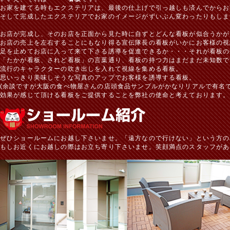
お家を建てる時もエクステリアは、最後の仕上げで引っ越しも済んでからお
そして完成したエクステリアでお家のイメージがずいぶん変わったりもしま
お店が完成し、そのお店を正面から見た時に自ずとどんな看板が似合うかが
お店の売上を左右することにもなり得る宣伝隊長の看板がいかにお客様の視
足を止めてお店に入って来て下さる誘導を促進できるか・・・それが看板の
「たかが看板、されど看板」の言葉通り、看板の持つ力はまだまだ未知数で
流行のキャラクターの吹き出しを入れて視線を集める看板。
思いっきり美味しそうな写真のアップでお客様を誘導する看板。
(余談ですが大阪の食べ物屋さんの店頭食品サンプルがかなりリアルで有名で
効果が感じて頂ける看板をご提供することを弊社の使命と考えております。
ぜひショールームにお越し下さいませ。「遠方なので行けない」という方の
もしお近くにお越しの際はお立ち寄り下さいませ。笑顔満点のスタッフがあ