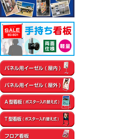
▼屋内
通路
店内・フロア
卓上・カウンター
壁面
エントラン
▼屋外
店舗前
イベント会場
エントランス