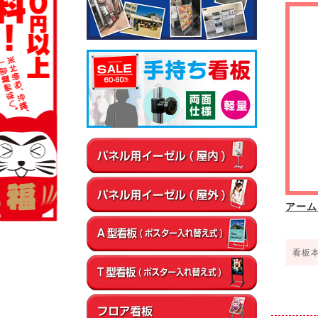
▼屋内
通路
店内・フロア
卓上・カウンター
▼屋外
店舗前
イベント会場
エントランス
アーム
看板