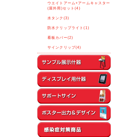
ウエイトアーム+アームキャスター
(屋外用)セット(4)
水タンク(3)
防水クリップライト(1)
看板カバー(2)
サインクリップ(4)