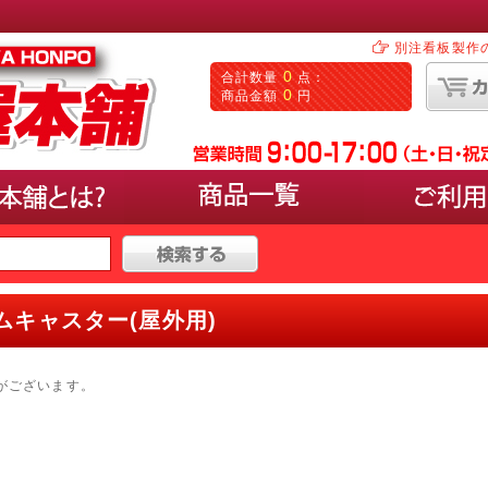
別注看板製作
0
合計数量
点：
0
商品金額
円
タイプ
で選ぶ
ムキャスター(屋外用)
000円〜30,000円
パネルを載せるタイプ(イーゼ
50,000円以上
ポスターの入れ替えができるL
マーカーで手書きするタイプ(
がございます。
カードケースに入れるタイプ
サンプルなど立体物の展示ス
0以上
塩ビシートなどの出力を貼付
カタログやパンフレットが置
卓上やカウンターにおける小