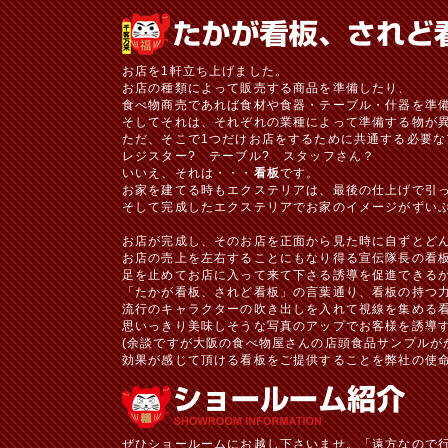
お店を1軒立ち上げました。
お店の種類によって販売する商品を準備したり、
食べ物商売であれば食材や食器・テーブル・什器を準
そしてそれは、それぞれの業種によって準備する物が
ただ、そこで1つだけお店をするために共通する必要な
レジスター? テーブル? スタッフさん？
いいえ、それは・・・
看板
です。
お家を建てる時もエクステリアは、最後の仕上げで引
そして完成したエクステリアでお家のイメージがずい
お店が完成し、そのお店を正面から見た時に自ずとど
お店の売上を左右することにもなり得る宣伝隊長の看
足を止めてお店に入って来て下さる誘導を促進できる
「たかが看板、されど看板」の言葉通り、看板の持つ
流行のキャラクターの吹き出しを入れて視線を集める
思いっきり美味しそうな写真のアップでお客様を誘導
(余談ですが大阪の食べ物屋さんの店頭食品サンプルが
効果が感じて頂ける看板をご提供することを弊社の使
ぜひショールームにお越し下さいませ。「遠方なので