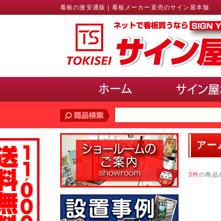
看板の激安通販 | 看板メーカー直売のサイン屋本舗
価格帯
で探す
アー
10,000円未満
10,000円〜20,000円
20,
30,000円〜40,000円
40,000円〜50,000円
3件
の商品
サインのサイズ
で選ぶ(ポスター、パネル)
A3以下
B3・A2・B2
A1・B1
A0・B
使用場所
で選ぶ