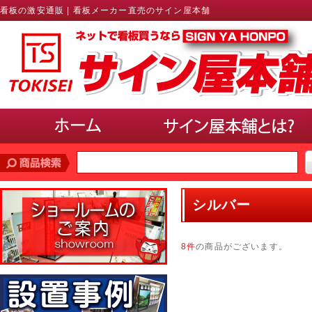
看板の激安通販 | 看板メーカー直売のサイン屋本舗
価格帯
で探す
シルバー
10,000円未満
10,000円〜20,000円
20,000円〜30,000円
30,000円〜40,000円
40,000円〜50,000円
50,000円以上
8件
の商品がございます。
サインのサイズ
で選ぶ(ポスター、パネル)
A3以下
B3・A2・B2
A1・B1
A0・B0以上
使用場所
で選ぶ