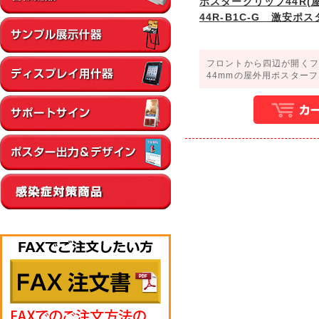
ポスターグリップ44R(屋
44R-B1C-G 激安ポ
フロントから四辺が開くフ
44mmの屋外用ポスター