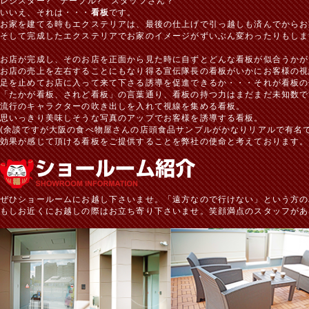
レジスター? テーブル? スタッフさん？
いいえ、それは・・・
看板
です。
お家を建てる時もエクステリアは、最後の仕上げで引っ越しも済んでからお
そして完成したエクステリアでお家のイメージがずいぶん変わったりもしま
お店が完成し、そのお店を正面から見た時に自ずとどんな看板が似合うかが
お店の売上を左右することにもなり得る宣伝隊長の看板がいかにお客様の視
足を止めてお店に入って来て下さる誘導を促進できるか・・・それが看板の
「たかが看板、されど看板」の言葉通り、看板の持つ力はまだまだ未知数で
流行のキャラクターの吹き出しを入れて視線を集める看板。
思いっきり美味しそうな写真のアップでお客様を誘導する看板。
(余談ですが大阪の食べ物屋さんの店頭食品サンプルがかなりリアルで有名で
効果が感じて頂ける看板をご提供することを弊社の使命と考えております。
ぜひショールームにお越し下さいませ。「遠方なので行けない」という方の
もしお近くにお越しの際はお立ち寄り下さいませ。笑顔満点のスタッフがあ