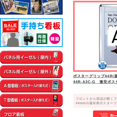
▼屋内
通路
店内・フロア
卓上・カウンター
壁面
エントラン
▼屋外
店舗前
イベント会場
エントランス
ポスターグリップ44R(屋
44R-A3C-G 激安ポ
フロントから四辺が開くフ
44mmの屋外用ポスター