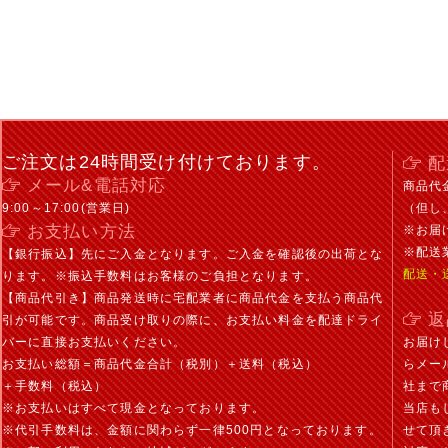
ご注文は24時間受け付けております。
配
メール&電話対応
商品代
9:00～17:00(営業日)
（但し
お支払い方法
※お届
※配送
【銀行振込】先にご入金となります。ご入金を確認後の出荷とな
配送・
ります。※振込手数料はお客様のご負担となります。
【商品代引き】商品発送時に宅配業者に商品代金を支払う商品代
返
引が可能です。商品受け取りの際に、お支払い料金を配達ドライ
バーに直接お支払いください。
お届け
お支払い総額＝商品代金合計（税別）＋送料（税込）
らメー
＋手数料（税込）
社まで
※お支払いはすべて現金となっております。
当店も
※代引手数料は、金額に関わらず一律500円となっております。
せて頂