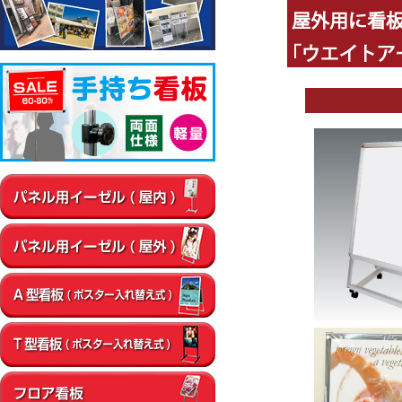
▼屋内
通路
店内・フロア
卓上・カウンター
壁面
エントラン
▼屋外
店舗前
イベント会場
エントランス