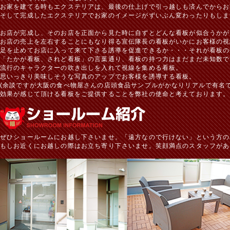
お家を建てる時もエクステリアは、最後の仕上げで引っ越しも済んでからお
そして完成したエクステリアでお家のイメージがずいぶん変わったりもしま
お店が完成し、そのお店を正面から見た時に自ずとどんな看板が似合うかが
お店の売上を左右することにもなり得る宣伝隊長の看板がいかにお客様の視
足を止めてお店に入って来て下さる誘導を促進できるか・・・それが看板の
「たかが看板、されど看板」の言葉通り、看板の持つ力はまだまだ未知数で
流行のキャラクターの吹き出しを入れて視線を集める看板。
思いっきり美味しそうな写真のアップでお客様を誘導する看板。
(余談ですが大阪の食べ物屋さんの店頭食品サンプルがかなりリアルで有名で
効果が感じて頂ける看板をご提供することを弊社の使命と考えております。
ぜひショールームにお越し下さいませ。「遠方なので行けない」という方の
もしお近くにお越しの際はお立ち寄り下さいませ。笑顔満点のスタッフがあ