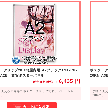
壁面
エントランス
ーグリップ20RN(屋内用)A2ブラックTSK-PG-
ポスターグリ
N-A2B 激安ポスターパネル
20RN-
6,435
円
販売価格(税込)：
に使える屋内専用ポスターグリップです。フレーム幅
手軽に使
m。
20mm。