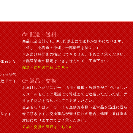
。
配送・送料
商品代金合計が11,000円以上にて送料が無料になります。
（但し、北海道・沖縄、一部離島を除く。）
※お届け時間帯の指定はできません。予めご了承ください。
※配送業者の指定はできませんのでご了承下さい。
の出荷とな
配送・送料の詳細はこちら»
払う商品代
返品・交換
配達ドライ
お届けした商品に万一、汚損・破損・故障等がございました
らメールもしくは電話にて弊社までご連絡いただいた後、弊
社まで商品を着払いにてご返送ください。
当店もしくはメーカーより直接お客様へ正常品を迅速に送ら
おります。
せて頂きます。交換商品が売り切れの場合、修理、又は返金
対応になりますのでご了承ください。
返品・交換の詳細はこちら»