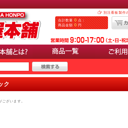
別注看板製作
0
合計数量
点：
0
商品金額
円
タイプ
で選ぶ
ック
000円〜30,000円
パネルを載せるタイプ(イーゼ
50,000円以上
ポスターの入れ替えができるL
マーカーで手書きするタイプ(
がございます。
カードケースに入れるタイプ
サンプルなど立体物の展示ス
0以上
塩ビシートなどの出力を貼付
カタログやパンフレットが置
卓上やカウンターにおける小