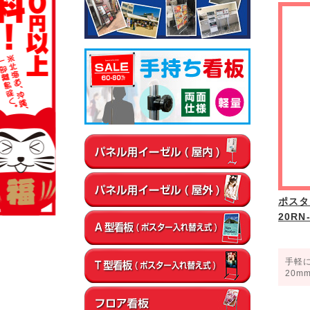
▼屋内
通路
店内・フロア
卓上・カウンター
▼屋外
店舗前
イベント会場
エントランス
ポスタ
20R
手軽
20m