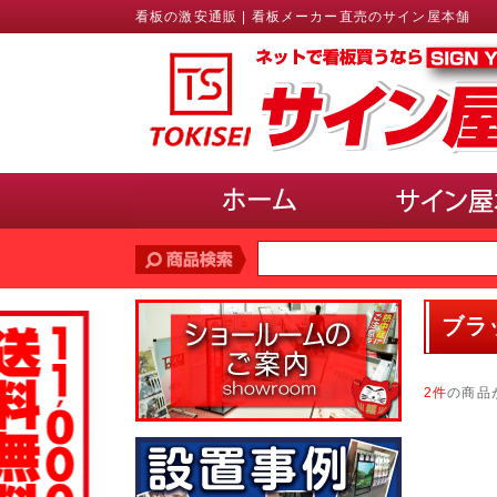
看板の激安通販 | 看板メーカー直売のサイン屋本舗
価格帯
で探す
ブラ
10,000円未満
10,000円〜20,000円
20,
30,000円〜40,000円
40,000円〜50,000円
2件
の商品
サインのサイズ
で選ぶ(ポスター、パネル)
A3以下
B3・A2・B2
A1・B1
A0・B
使用場所
で選ぶ